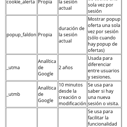
cookie_alerta
Propia
la sesión
sola vez por
actual
sesión
Mostrar popup
oferta una sola
duración de
vez por sesión
popup_faldon
Propia
la sesión
(sólo cuando
actual
hay popup de
ofertas)
Usada para
Analítica
diferenciar
_utma
de
2 años
entre usuarios
Google
y sesiones.
10 minutos
Se usa para
Analítica
desde la
saber si hay
_utmb
de
creación o
una nueva
Google
modificación
sesión o visita.
Se usa para
facilitar la
funcionalidad