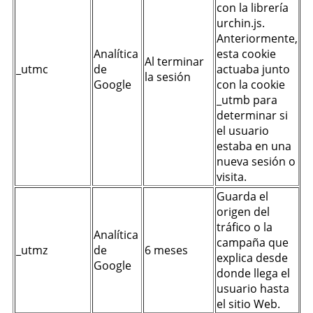
con la librería
urchin.js.
Anteriormente,
Analítica
esta cookie
Al terminar
_utmc
de
actuaba junto
la sesión
Google
con la cookie
_utmb para
determinar si
el usuario
estaba en una
nueva sesión o
visita.
Guarda el
origen del
tráfico o la
Analítica
campaña que
_utmz
de
6 meses
explica desde
Google
donde llega el
usuario hasta
el sitio Web.